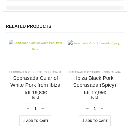
RELATED PRODUCTS
ELABORATED PRODUCTS
,
SOBRASADA
ELABORATED PRODUCTS
,
SOBRASADA
B
Sobrasada Cular of
Ibiza Black Pork
White Pork from Ibiza
Sobrasada (Spicy)
fdf
19,80
€
fdf
17,95
€
fdfd
fdfd
ADD TO CART
ADD TO CART