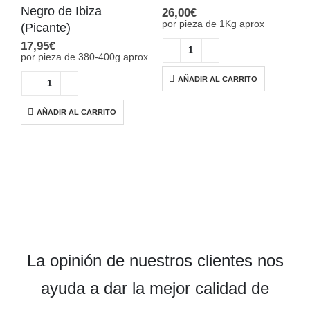
Negro de Ibiza
26,00
€
por pieza de 1Kg aprox
(Picante)
17,95
€
B
por pieza de 380-400g aprox
B
I
AÑADIR AL CARRITO
1
p
AÑADIR AL CARRITO
a
La opinión de nuestros clientes nos
ayuda a dar la mejor calidad de