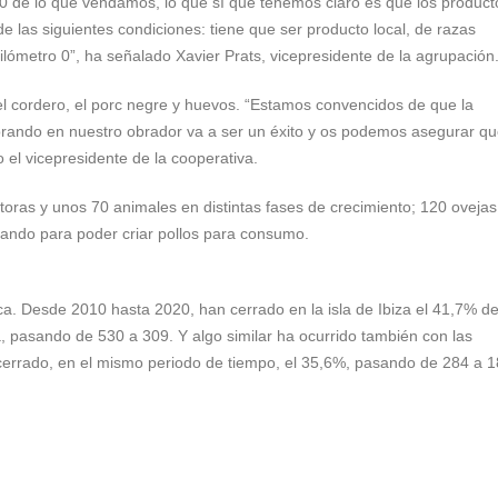
0 de lo que vendamos, lo que sí que tenemos claro es que los product
 las siguientes condiciones: tiene que ser producto local, de razas
ilómetro 0”, ha señalado Xavier Prats, vicepresidente de la agrupación
el cordero, el porc negre y huevos. “Estamos convencidos de que la
rando en nuestro obrador va a ser un éxito y os podemos asegurar qu
o el vicepresidente de la cooperativa.
ras y unos 70 animales en distintas fases de crecimiento; 120 ovejas
jando para poder criar pollos para consumo.
ica. Desde 2010 hasta 2020, han cerrado en la isla de Ibiza el 41,7% de
 pasando de 530 a 309. Y algo similar ha ocurrido también con las
 cerrado, en el mismo periodo de tiempo, el 35,6%, pasando de 284 a 1