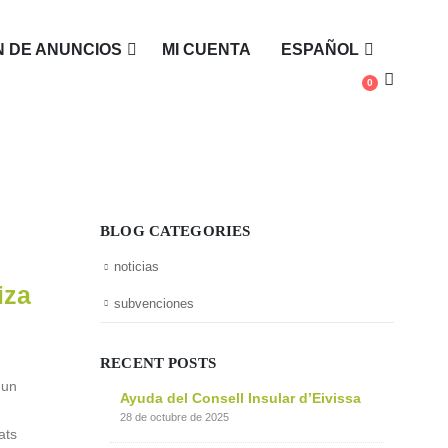
 DE ANUNCIOS
MI CUENTA
ESPAÑOL
0
BLOG CATEGORIES
noticias
iza
subvenciones
RECENT POSTS
 un
Ayuda del Consell Insular d’Eivissa
28 de octubre de 2025
ats