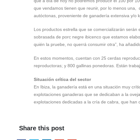
que a día de hoy no podremos producir el 100 por 10
que vendamos tienen que reunir, por lo menos una, de
autóctonas, proveniente de ganadería extensiva y/o k
Los productos estrella que se comercializarán serán 
sobrasada de porc negre ibicenco que estamos elabo
quién la pruebe, no querrá consumir otra”, ha añadid
En estos momentos, cuentan con 25 cerdas reproducto
reproductoras; y 800 gallinas ponedoras. Están traba
Situación crítica del sector
En Ibiza, la ganadería está en una situación muy crít
explotaciones ganaderas que se dedicaban a la oveja,
explotaciones dedicadas a la cría de cabra, que han
Share this post