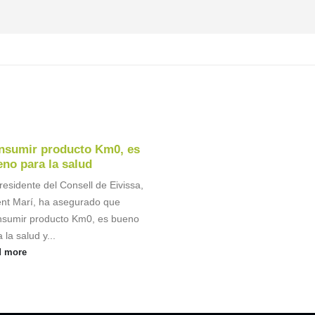
nsumir producto Km0, es
no para la salud
residente del Consell de Eivissa,
ent Marí, ha asegurado que
nsumir producto Km0, es bueno
 la salud y...
d more