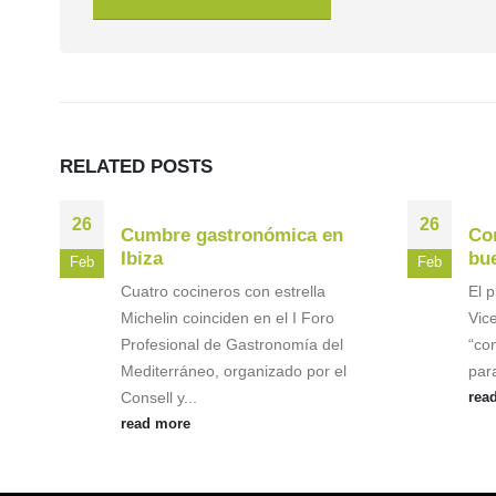
RELATED
POSTS
26
26
Cumbre gastronómica en
Co
Ibiza
bue
Feb
Feb
Cuatro cocineros con estrella
El p
Michelin coinciden en el I Foro
Vic
Profesional de Gastronomía del
“co
Mediterráneo, organizado por el
para
Consell y...
rea
read more